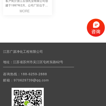
客户简介浙江百强乳业有限公司创
建于1997年2月。公司厂区位于陶
山镇新岙村，占地...
MORE
江苏广源净化工程有限公司
地址：江苏省苏州市吴江区屯村东路62号
咨询热线：
188-6259-2888
邮箱：970629739@qq.com